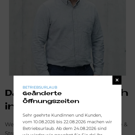
BETRIEBSURLAUB
Das könn­te Sie auch
Geänderte
Öffnungszeiten
in­ter­es­sie­ren:
Sehr geehrte Kundinnen und Kunden,
vom 10.08.2026 bis 22.08.2026 machen wir
Weitere Informationen zum Thema Wärme &
Betriebsurlaub. Ab dem 24.08.2026 sind
Strom finden Sie hier:
wir wieder wie gewohnt für Sie da! Ihr