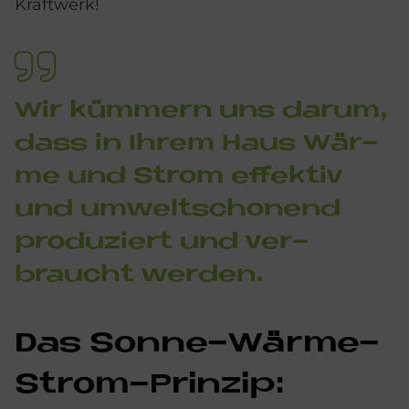
Kraftwerk!
Wir küm­mern uns dar­um,
dass in Ih­rem Haus Wär­
me und Strom ef­fek­tiv
und um­welt­scho­nend
pro­du­ziert und ver­
braucht wer­den.
Das Son­ne-Wär­me-
Strom-Prin­zip: