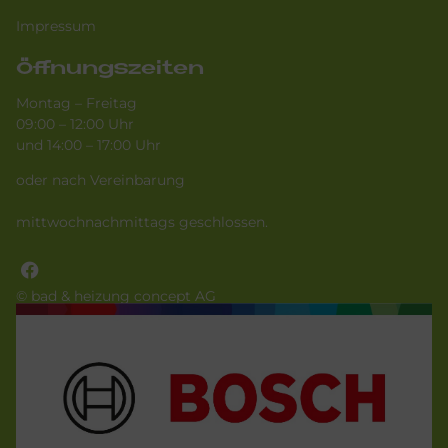
Impressum
Öffnungszeiten
Montag – Freitag
09:00 – 12:00 Uhr
und 14:00 – 17:00 Uhr
oder nach Vereinbarung
mittwochnachmittags geschlossen.
© bad & heizung concept AG
Bild