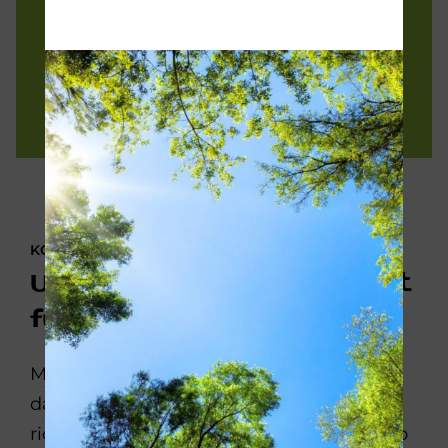
uns in Verbindung! Unsere Energie-
Experten vereinbaren gerne einen
Termin für Ihren Heizungs-Check mit
Ihnen.
KONTAKTIEREN SIE UNS!
Unser Kundendienst ist
für Sie da
Mit wenigen Angaben sorgen Sie dafür,
dass unser Kundendienst gleich mit den
richtigen Ersatzteilen zu Ihnen kommt. So