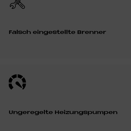
Falsch ein­ge­stell­te Bren­ner
Bild
Un­ge­re­gel­te Hei­zungs­pum­pen