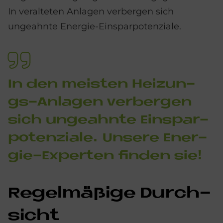
In veralteten Anlagen verbergen sich
ungeahnte Energie-Einsparpotenziale.
In den mei­sten Hei­zun­
gs-An­la­gen ver­ber­gen
sich un­ge­ahn­te Ein­spar­
po­ten­zia­le. Un­se­re En­er­
gie-Ex­per­ten fin­den sie!
Re­gel­mä­ßi­ge Durch­
si­cht