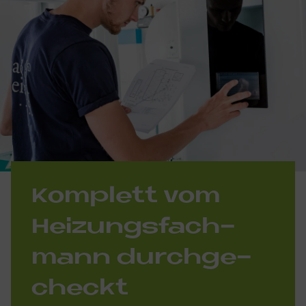
Kom­ple­tt vom
Hei­zungs­fach­
mann durch­ge­
checkt