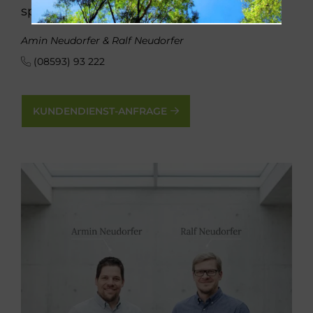
sparen Sie Zeit und Geld.
Amin Neudorfer & Ralf Neudorfer
(08593) 93 222
KUNDENDIENST-ANFRAGE