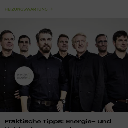
HEIZUNGSWARTUNG
Prak­ti­sche Tipps: En­er­gie- und