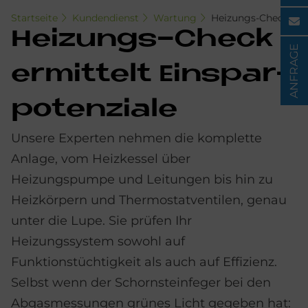
Startseite
Kundendienst
Wartung
Heizungs-Check
Hei­zun­gs-Check
ANFRAGE
er­mit­telt Ein­spar­
po­ten­zia­le
Unsere Experten nehmen die komplette
Anlage, vom Heizkessel über
Heizungspumpe und Leitungen bis hin zu
Heizkörpern und Thermostatventilen, genau
unter die Lupe. Sie prüfen Ihr
Heizungssystem sowohl auf
Funktionstüchtigkeit als auch auf Effizienz.
Selbst wenn der Schornsteinfeger bei den
Abgasmessungen grünes Licht gegeben hat: